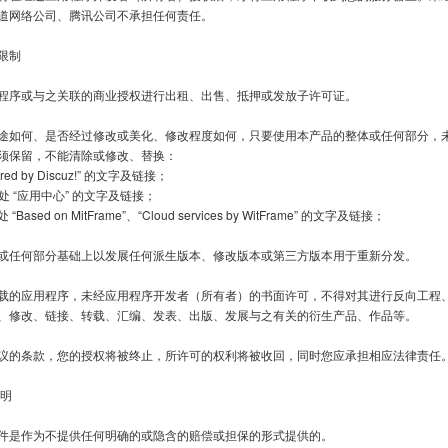
道网络公司、腾讯公司不承担任何责任。

限制

程序或与之关联的商业授权进行出租、出售、抵押或发放子许可证。

途如何、是否经过修改或美化、修改程度如何，只要使用本产品的整体或任何部分，
须保留，不能清除或修改、替换：

ed by Discuz!” 的文字及链接；

处 “应用中心” 的文字及链接；

ased on MitFrame”、“Cloud services by WitFrame” 的文字及链接；  

或任何部分基础上以发展任何派生版本、修改版本或第三方版本用于重新分发。

载的应用程序，未经应用程序开发者（所有者）的书面许可，不得对其进行反向工程
、修改、链接、转载、汇编、发表、出版、发展与之有关的衍生产品、作品等。

议的条款，您的授权将被终止，所许可的权利将被收回，同时您应承担相应法律责任。
明

件是作为不提供任何明确的或隐含的赔偿或担保的形式提供的。
