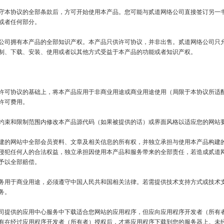
守本协议的全部条款后，方可开始使用本产品。您可能与贰道网络公司直接签订另一
或者任何部分。

公司拥有本产品的全部知识产权。本产品只供许可协议，并非出售。贰道网络公司只
制、下载、安装、使用或者以其他方式受益于本产品的功能或者知识产权。

许可协议的基础上，将本产品应用于非商业用途或商业用途使用（局限于本协议所适
许可费用。

约束和限制范围内修改本产品源代码（如果被提供的话）或界面风格以适应您的网站要
建的网站中全部会员资料、文章及相关信息的所有权，并独立承担与使用本产品构建
侵犯任何人的合法权益，独立承担因使用本产品和服务带来的全部责任，若造成贰道
予以全部赔偿。

务用于商业用途，必须遵守中国人民共和国相关法律。若需提供技术支持方式或技术
。

司提供的应用中心服务中下载适合您网站的应用程序，但应向应用程序开发者（所有
有在经过应用程序开发者（所有者）授权后，才将应用程序下载到您的服务器上。未