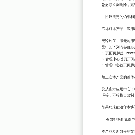
您必须立刻删除，贰
II. 协议规定的约束和
不得对本产品、应用
无论如何，即无论用
品中的下列内容都必
a. 页面页脚处 “Power
b. 管理中心首页页脚
c. 管理中心首页页脚处 “B
禁止在本产品的整体
您从官方应用中心下
译等，不得擅自复制
如果您未能遵守本协
III. 有限担保和免责声
本产品及所附带的文