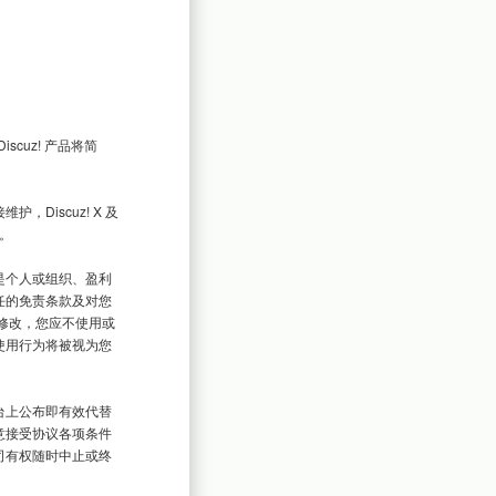
cuz! 产品将简
，Discuz! X 及
。

是个人或组织、盈利
任的免责条款及对您
修改，您应不使用或
使用行为将被视为您
台上公布即有效代替
意接受协议各项条件
司有权随时中止或终