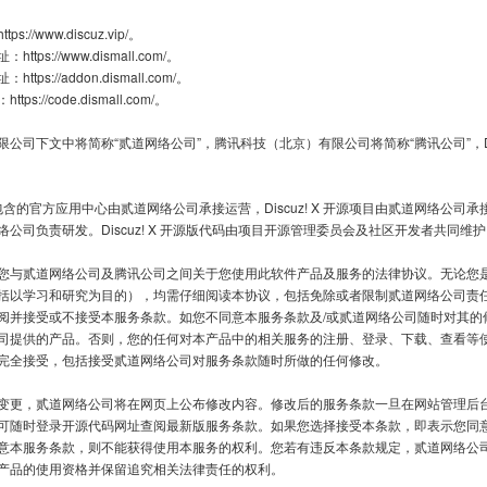
//www.discuz.vip/。

ps://www.dismall.com/。

s://addon.dismall.com/。

://code.dismall.com/。

公司下文中将简称“贰道网络公司”，腾讯科技（北京）有限公司将简称“腾讯公司”，Dis
内所包含的官方应用中心由贰道网络公司承接运营，Discuz! X 开源项目由贰道网络公司承接维护
公司负责研发。Discuz! X 开源版代码由项目开源管理委员会及社区开发者共同维护
您与贰道网络公司及腾讯公司之间关于您使用此软件产品及服务的法律协议。无论您
括以学习和研究为目的），均需仔细阅读本协议，包括免除或者限制贰道网络公司责
阅并接受或不接受本服务条款。如您不同意本服务条款及/或贰道网络公司随时对其的
司提供的产品。否则，您的任何对本产品中的相关服务的注册、登录、下载、查看等
完全接受，包括接受贰道网络公司对服务条款随时所做的任何修改。

变更，贰道网络公司将在网页上公布修改内容。修改后的服务条款一旦在网站管理后
可随时登录开源代码网址查阅最新版服务条款。如果您选择接受本条款，即表示您同
意本服务条款，则不能获得使用本服务的权利。您若有违反本条款规定，贰道网络公
产品的使用资格并保留追究相关法律责任的权利。
