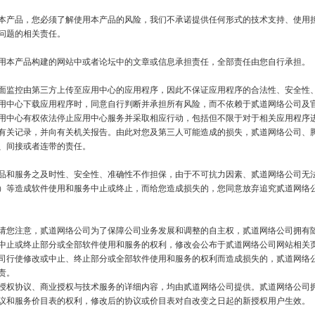
本产品，您必须了解使用本产品的风险，我们不承诺提供任何形式的技术支持、使用
问题的相关责任。

用本产品构建的网站中或者论坛中的文章或信息承担责任，全部责任由您自行承担。

面监控由第三方上传至应用中心的应用程序，因此不保证应用程序的合法性、安全性
用中心下载应用程序时，同意自行判断并承担所有风险，而不依赖于贰道网络公司及
用中心有权依法停止应用中心服务并采取相应行动，包括但不限于对于相关应用程序
有关记录，并向有关机关报告。由此对您及第三人可能造成的损失，贰道网络公司、
、间接或者连带的责任。

品和服务之及时性、安全性、准确性不作担保，由于不可抗力因素、贰道网络公司无
）等造成软件使用和服务中止或终止，而给您造成损失的，您同意放弃追究贰道网络
请您注意，贰道网络公司为了保障公司业务发展和调整的自主权，贰道网络公司拥有
中止或终止部分或全部软件使用和服务的权利，修改会公布于贰道网络公司网站相关
司行使修改或中止、终止部分或全部软件使用和服务的权利而造成损失的，贰道网络
。

授权协议、商业授权与技术服务的详细内容，均由贰道网络公司提供。贰道网络公司
议和服务价目表的权利，修改后的协议或价目表对自改变之日起的新授权用户生效。
