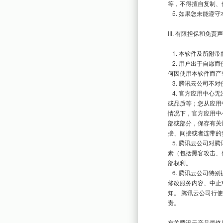
等，不得擅自复制、
   5. 如果您未能遵守本协议的条款，您的授权将被终止，所许可的权利将被收回，同时您应承担相应法律责任。

III. 有限担保和免责声
   1. 本软件及所附带的文件是作为不提供任何明确的或隐含的赔偿或担保的形式提供的。

   2. 用户出于自愿而使用本软件，您必须了解使用本软件的风险，我们不承诺提供任何形式的技术支持、使用担保，也不承担任
何因使用本软件而产
   3. 腾讯云公司不对使用本软件构建的网站中或者论坛中的文章或信息承担责任，全部责任由您自行承担。

   4. 官方应用中心无法全面监控由第三方上传至应用中心的应用程序，因此不保证应用程序的合法性、安全性、完整性、真实性
或品质等；您从应用
情况下，官方应用中
部或部分，保存有关
接、间接或者连带的责
   5. 腾讯云公司对腾讯云提供的软件和服务之及时性、安全性、准确性不作担保，由于不可抗力因素、腾讯云公司无法控制的因
素（包括黑客攻击、
部权利。   

   6. 腾讯云公司特别提请您注意，腾讯云公司为了保障公司业务发展和调整的自主权，腾讯云公司拥有随时经或未经事先通知而
修改服务内容、中止
知。 腾讯云公司行
责。

有关腾讯云产品最终