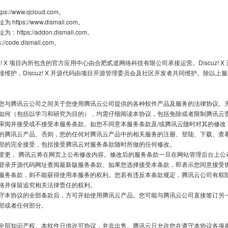
//www.qcloud.com。

tps://www.dismall.com。

tps://addon.dismall.com。

code.dismall.com。

uz! X 项目内所包含的官方应用中心由合肥贰道网络科技有限公司承接运营。Discuz! 
维护，Discuz! X 开源代码由项目开源管理委员会及社区开发者共同维护。除以上
您与腾讯云公司之间关于您使用腾讯云公司提供的各种软件产品及服务的法律协议。
如何（包括以学习和研究为目的），均需仔细阅读本协议，包括免除或者限制腾讯云
审阅并接受或不接受本服务条款。如您不同意本服务条款及/或腾讯云随时对其的修改
的腾讯云产品。否则，您的任何对腾讯云产品中的相关服务的注册、登陆、下载、查
部的完全接受，包括接受腾讯云对服务条款随时所做的任何修改。

变更， 腾讯云将在网页上公布修改内容。修改后的服务条款一旦在网站管理后台上公
登录开源代码网址查阅最新版服务条款。如果您选择接受本条款，即表示您同意接受
服务条款，则不能获得使用本服务的权利。您若有违反本条款规定，腾讯云公司有权
格并保留追究相关法律责任的权利。

守本协议的全部条款后，方可开始使用腾讯云产品。您可能与腾讯云公司直接签订另
部或者任何部分。

全部知识产权。本软件只供许可协议，并非出售。腾讯云只允许您在遵守本协议各项