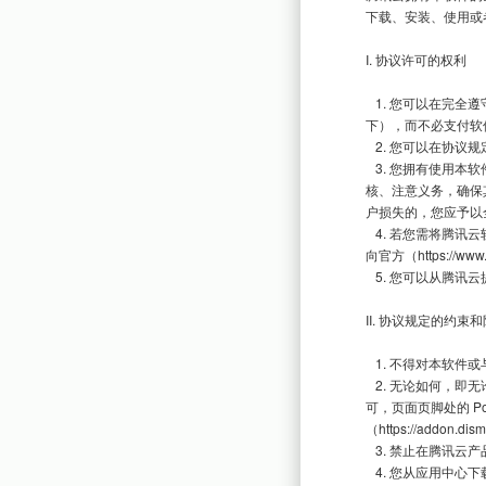
下载、安装、使用或
I. 协议许可的权利

   1. 您可以在完全遵守本许可协议的基础上，将本软件应用于非商业用途或商业用途使用（局限于本协议所适配许可的情况
下），而不必支付软
   2. 您可以在协议规定的约束和限制范围内修改腾讯云产品源代码（如果被提供的话）或界面风格以适应您的网站要求。

   3. 您拥有使用本软件构建的网站中全部会员资料、文章及相关信息的所有权，并独立承担与使用本软件构建的网站内容的审
核、注意义务，确保
户损失的，您应予以
   4. 若您需将腾讯云软件或服务用户商业用途，必须遵守中国人民共和国相关法律。若需提供技术支持方式或技术支持内容，请
向官方（https://ww
   5. 您可以从腾讯云提供的应用中心服务中下载适合您网站的应用程序，但应向应用程序开发者/所有者支付相应的费用。

II. 协议规定的约束和
   1. 不得对本软件或与之关联的商业授权进行出租、出售、抵押或发放子许可证。

   2. 无论如何，即无论用途如何、是否经过修改或美化、修改程度如何，只要使用腾讯云产品的整体或任何部分，未经书面许
可，页面页脚处的 Powe
（https://addo
   3. 禁止在腾讯云产品的整体或任何部分基础上以发展任何派生版本、修改版本或第三方版本用于重新分发。

   4. 您从应用中心下载的应用程序，未经应用程序开发者/所有者的书面许可，不得对其进行反向工程、反向汇编、反向编译